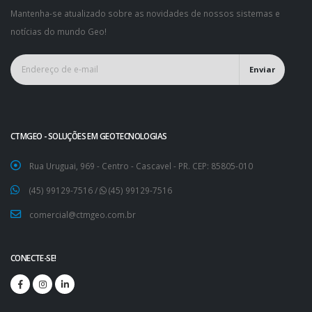
Mantenha-se atualizado sobre as novidades de nossos sistemas e
notícias do mundo Geo!
Enviar
CTMGEO - SOLUÇÕES EM GEOTECNOLOGIAS
Rua Uruguai, 969 - Centro - Cascavel - PR. CEP: 85805-010
(45) 99129-7516
/
(45) 99129-7516
comercial@ctmgeo.com.br
CONECTE-SE!