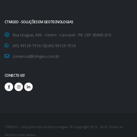
CTMGEO - SOLUÇÕES EM GEOTECNOLOGIAS
Rua Uruguai, 969 - Centro - Cascavel - PR. CEP: 85805-010
(45) 99129-7516
/
(45) 99129-7516
comercial@ctmgeo.com.br
CONECTE-SE!
CTMGEO - Soluções em Geotecnologias
- © Copyright 2013 - 2026. Todos os
direitos reservados.